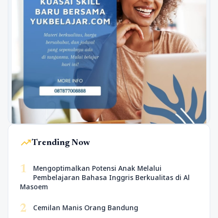
trending_up
Trending Now
1
Mengoptimalkan Potensi Anak Melalui
Pembelajaran Bahasa Inggris Berkualitas di Al
Masoem
2
Cemilan Manis Orang Bandung