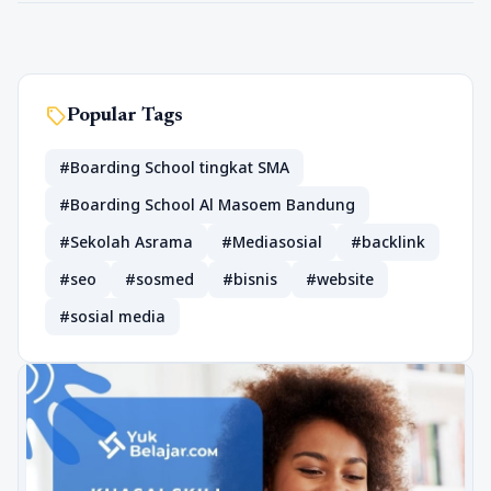
sell
Popular Tags
#Boarding School tingkat SMA
#Boarding School Al Masoem Bandung
#Sekolah Asrama
#Mediasosial
#backlink
#seo
#sosmed
#bisnis
#website
#sosial media