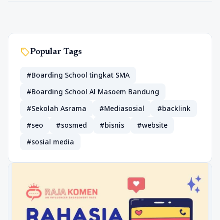
sell
Popular Tags
#Boarding School tingkat SMA
#Boarding School Al Masoem Bandung
#Sekolah Asrama
#Mediasosial
#backlink
#seo
#sosmed
#bisnis
#website
#sosial media