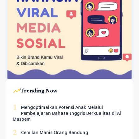
trending_up
Trending Now
1
Mengoptimalkan Potensi Anak Melalui
Pembelajaran Bahasa Inggris Berkualitas di Al
Masoem
2
Cemilan Manis Orang Bandung