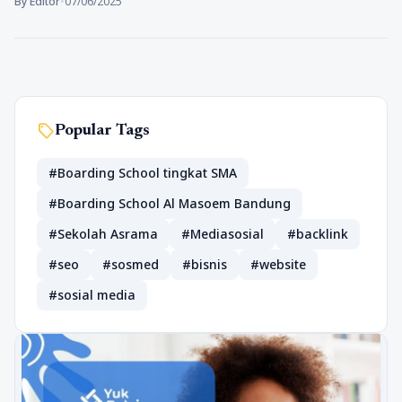
By Editor
•
07/06/2025
sell
Popular Tags
#Boarding School tingkat SMA
#Boarding School Al Masoem Bandung
#Sekolah Asrama
#Mediasosial
#backlink
#seo
#sosmed
#bisnis
#website
#sosial media