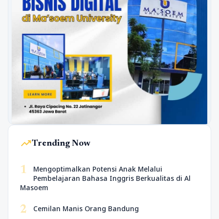
trending_up
Trending Now
1
Mengoptimalkan Potensi Anak Melalui
Pembelajaran Bahasa Inggris Berkualitas di Al
Masoem
2
Cemilan Manis Orang Bandung