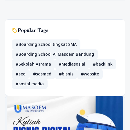
sell
Popular Tags
#Boarding School tingkat SMA
#Boarding School Al Masoem Bandung
#Sekolah Asrama
#Mediasosial
#backlink
#seo
#sosmed
#bisnis
#website
#sosial media