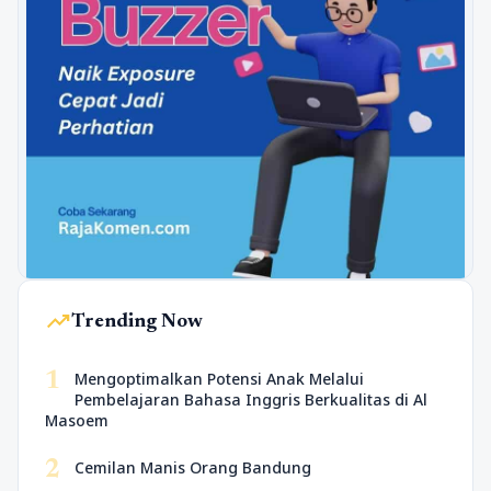
trending_up
Trending Now
1
Mengoptimalkan Potensi Anak Melalui
Pembelajaran Bahasa Inggris Berkualitas di Al
Masoem
2
Cemilan Manis Orang Bandung