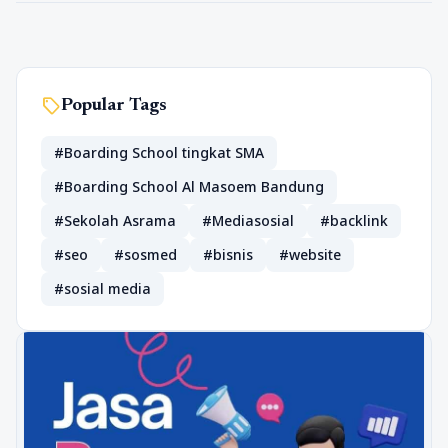
sell
Popular Tags
#Boarding School tingkat SMA
#Boarding School Al Masoem Bandung
#Sekolah Asrama
#Mediasosial
#backlink
#seo
#sosmed
#bisnis
#website
#sosial media