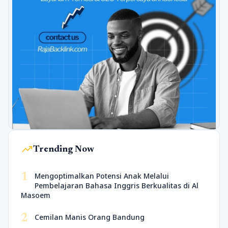
trending_up
Trending Now
1
Mengoptimalkan Potensi Anak Melalui
Pembelajaran Bahasa Inggris Berkualitas di Al
Masoem
2
Cemilan Manis Orang Bandung