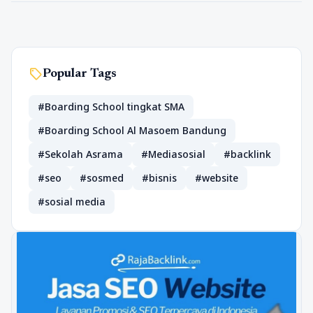
sell
Popular Tags
#Boarding School tingkat SMA
#Boarding School Al Masoem Bandung
#Sekolah Asrama
#Mediasosial
#backlink
#seo
#sosmed
#bisnis
#website
#sosial media