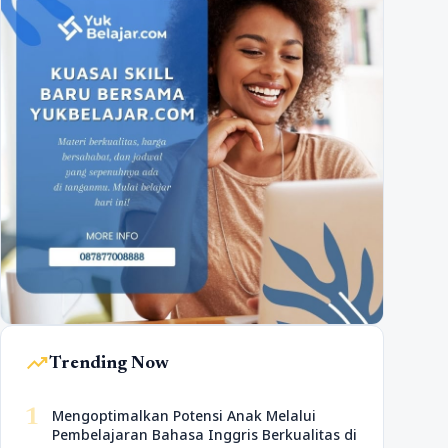
trending_up
Trending Now
1
Mengoptimalkan Potensi Anak Melalui
Pembelajaran Bahasa Inggris Berkualitas di