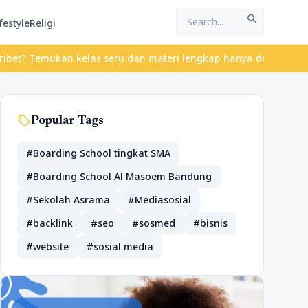
search
festyle
Religi
 Temukan kelas seru dan materi lengkap hanya di YukBelajar.com. 
sell
Popular Tags
#Boarding School tingkat SMA
#Boarding School Al Masoem Bandung
#Sekolah Asrama
#Mediasosial
#backlink
#seo
#sosmed
#bisnis
#website
#sosial media