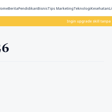
Home
Berita
Pendidikan
Bisnis
Tips Marketing
Teknologi
Kesehatan
Li
Ingin upgrade skill tanpa ribet?
26