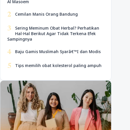
Al Masoem
2
Cemilan Manis Orang Bandung
3
Sering Meminum Obat Herbal? Perhatikan
Hal-Hal Berikut Agar Tidak Terkena Efek
Sampingnya
4
Baju Gamis Muslimah Syarâ€™I dan Modis
5
Tips memilih obat kolesterol paling ampuh