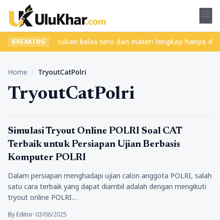
menu
anpa ribet? Temukan kelas seru dan materi lengkap hanya di YukBe
BREAKING
Home
/
TryoutCatPolri
TryoutCatPolri
Pendidikan
Simulasi Tryout Online POLRI Soal CAT
Terbaik untuk Persiapan Ujian Berbasis
Komputer POLRI
Dalam persiapan menghadapi ujian calon anggota POLRI, salah
satu cara terbaik yang dapat diambil adalah dengan mengikuti
tryout online POLRI…
By Editor
•
03/06/2025