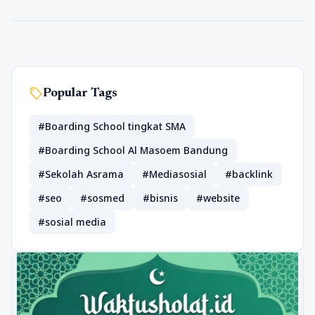
sell
Popular Tags
#Boarding School tingkat SMA
#Boarding School Al Masoem Bandung
#Sekolah Asrama
#Mediasosial
#backlink
#seo
#sosmed
#bisnis
#website
#sosial media