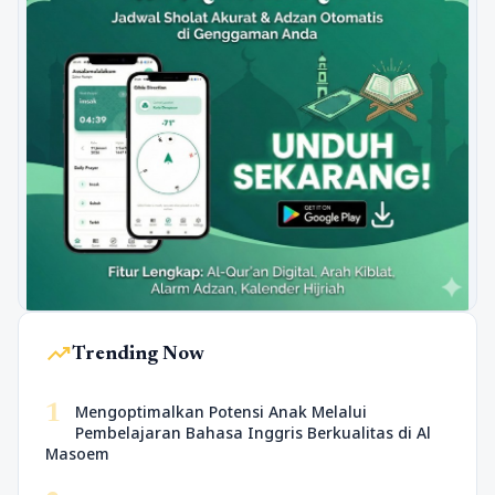
trending_up
Trending Now
1
Mengoptimalkan Potensi Anak Melalui
Pembelajaran Bahasa Inggris Berkualitas di Al
Masoem