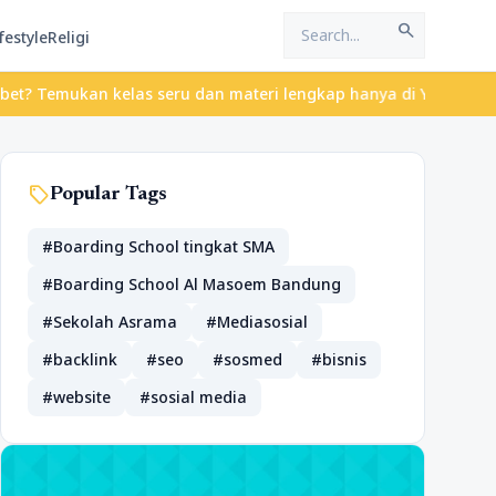
search
festyle
Religi
 Temukan kelas seru dan materi lengkap hanya di YukBelajar.com. 
sell
Popular Tags
#Boarding School tingkat SMA
#Boarding School Al Masoem Bandung
#Sekolah Asrama
#Mediasosial
#backlink
#seo
#sosmed
#bisnis
#website
#sosial media