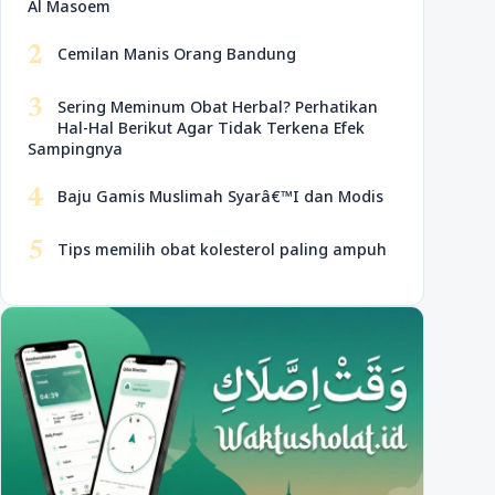
Al Masoem
2
Cemilan Manis Orang Bandung
3
Sering Meminum Obat Herbal? Perhatikan
Hal-Hal Berikut Agar Tidak Terkena Efek
Sampingnya
4
Baju Gamis Muslimah Syarâ€™I dan Modis
5
Tips memilih obat kolesterol paling ampuh