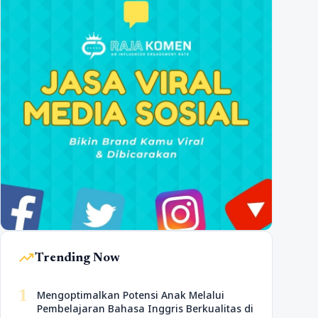
trending_up
Trending Now
1
Mengoptimalkan Potensi Anak Melalui
Pembelajaran Bahasa Inggris Berkualitas di