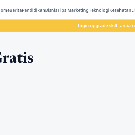
Home
Berita
Pendidikan
Bisnis
Tips Marketing
Teknologi
Kesehatan
Li
Ingin upgrade skill tanpa ribet?
ratis