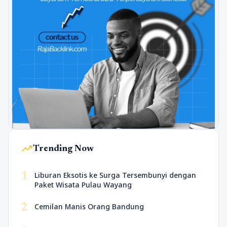
trending_up
Trending Now
1
Liburan Eksotis ke Surga Tersembunyi dengan
Paket Wisata Pulau Wayang
2
Cemilan Manis Orang Bandung