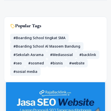
sell
Popular Tags
#Boarding School tingkat SMA
#Boarding School Al Masoem Bandung
#Sekolah Asrama
#Mediasosial
#backlink
#seo
#sosmed
#bisnis
#website
#sosial media