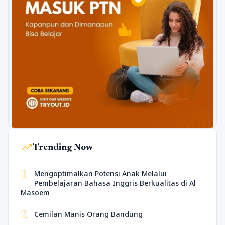
trending_up
Trending Now
1
Mengoptimalkan Potensi Anak Melalui
Pembelajaran Bahasa Inggris Berkualitas di Al
Masoem
2
Cemilan Manis Orang Bandung