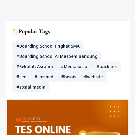
sell
Popular Tags
#Boarding School tingkat SMA
#Boarding School Al Masoem Bandung
#Sekolah Asrama
#Mediasosial
#backlink
#seo
#sosmed
#bisnis
#website
#sosial media