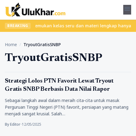
menu
 tanpa ribet? Temukan kelas seru dan materi lengkap hanya di Yuk
BREAKING
Home
/
TryoutGratisSNBP
TryoutGratisSNBP
Pendidikan
Strategi Lolos PTN Favorit Lewat Tryout
Gratis SNBP Berbasis Data Nilai Rapor
Sebagai langkah awal dalam meraih cita-cita untuk masuk
Perguruan Tinggi Negeri (PTN) favorit, persiapan yang matang
menjadi sangat krusial. Salah…
By Editor
•
12/05/2025