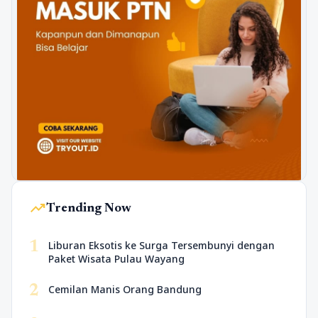
trending_up
Trending Now
1
Liburan Eksotis ke Surga Tersembunyi dengan
Paket Wisata Pulau Wayang
2
Cemilan Manis Orang Bandung