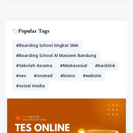
sell
Popular Tags
#Boarding School tingkat SMA
#Boarding School Al Masoem Bandung
#Sekolah Asrama
#Mediasosial
#backlink
#seo
#sosmed
#bisnis
#website
#sosial media