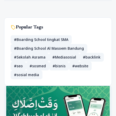
sell
Popular Tags
#Boarding School tingkat SMA
#Boarding School Al Masoem Bandung
#Sekolah Asrama
#Mediasosial
#backlink
#seo
#sosmed
#bisnis
#website
#sosial media