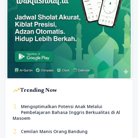
trending_up
Trending Now
1
Mengoptimalkan Potensi Anak Melalui
Pembelajaran Bahasa Inggris Berkualitas di Al
Masoem
2
Cemilan Manis Orang Bandung