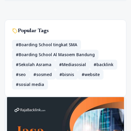
sell
Popular Tags
#Boarding School tingkat SMA
#Boarding School Al Masoem Bandung
#Sekolah Asrama
#Mediasosial
#backlink
#seo
#sosmed
#bisnis
#website
#sosial media