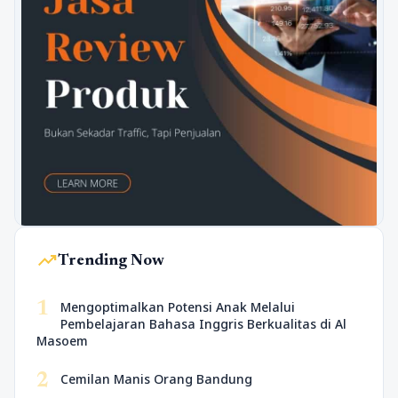
trending_up
Trending Now
1
Mengoptimalkan Potensi Anak Melalui
Pembelajaran Bahasa Inggris Berkualitas di Al
Masoem
2
Cemilan Manis Orang Bandung