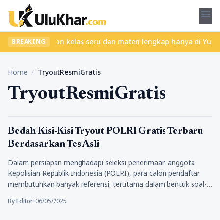
menu
 ribet? Temukan kelas seru dan materi lengkap hanya di YukBelaja
BREAKING
Home
/
TryoutResmiGratis
TryoutResmiGratis
Pendidikan
Bedah Kisi-Kisi Tryout POLRI Gratis Terbaru
Berdasarkan Tes Asli
Dalam persiapan menghadapi seleksi penerimaan anggota
Kepolisian Republik Indonesia (POLRI), para calon pendaftar
membutuhkan banyak referensi, terutama dalam bentuk soal-
soal…
By Editor
•
06/05/2025