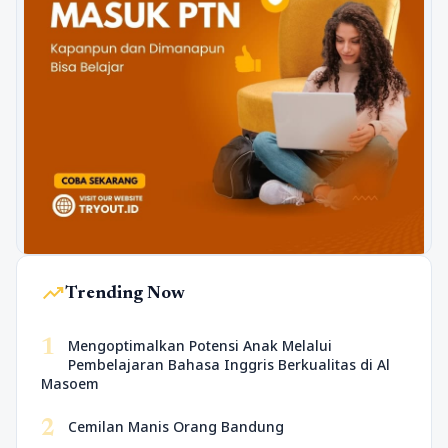
trending_up
Trending Now
1
Mengoptimalkan Potensi Anak Melalui
Pembelajaran Bahasa Inggris Berkualitas di Al
Masoem
2
Cemilan Manis Orang Bandung