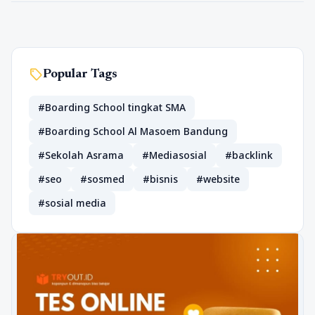
sell
Popular Tags
#Boarding School tingkat SMA
#Boarding School Al Masoem Bandung
#Sekolah Asrama
#Mediasosial
#backlink
#seo
#sosmed
#bisnis
#website
#sosial media