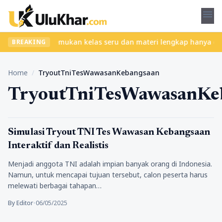
menu
anpa ribet? Temukan kelas seru dan materi lengkap hanya di YukBe
BREAKING
Home
/
TryoutTniTesWawasanKebangsaan
TryoutTniTesWawasanKe
Pendidikan
Simulasi Tryout TNI Tes Wawasan Kebangsaan
Interaktif dan Realistis
Menjadi anggota TNI adalah impian banyak orang di Indonesia.
Namun, untuk mencapai tujuan tersebut, calon peserta harus
melewati berbagai tahapan…
By Editor
•
06/05/2025