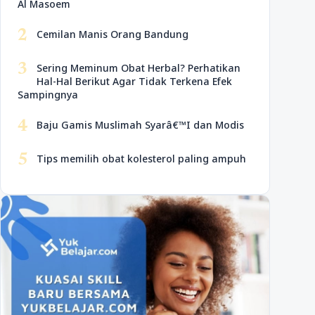
Al Masoem
2
Cemilan Manis Orang Bandung
3
Sering Meminum Obat Herbal? Perhatikan
Hal-Hal Berikut Agar Tidak Terkena Efek
Sampingnya
4
Baju Gamis Muslimah Syarâ€™I dan Modis
5
Tips memilih obat kolesterol paling ampuh