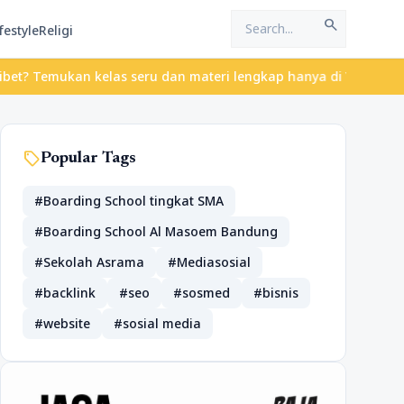
search
festyle
Religi
? Temukan kelas seru dan materi lengkap hanya di YukBelajar.com.
sell
Popular Tags
#Boarding School tingkat SMA
#Boarding School Al Masoem Bandung
#Sekolah Asrama
#Mediasosial
#backlink
#seo
#sosmed
#bisnis
#website
#sosial media