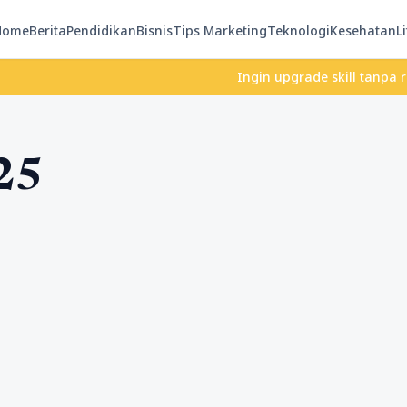
Home
Berita
Pendidikan
Bisnis
Tips Marketing
Teknologi
Kesehatan
Li
Ingin upgrade skill tanpa ribet
25