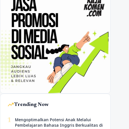
trending_up
Trending Now
1
Mengoptimalkan Potensi Anak Melalui
Pembelajaran Bahasa Inggris Berkualitas di