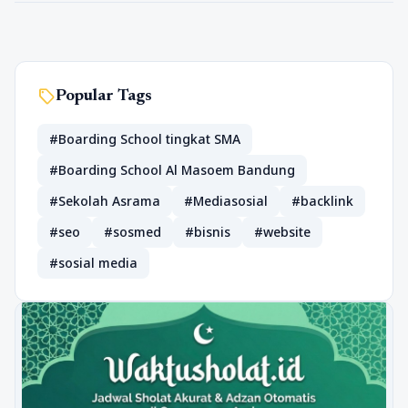
sell
Popular Tags
#Boarding School tingkat SMA
#Boarding School Al Masoem Bandung
#Sekolah Asrama
#Mediasosial
#backlink
#seo
#sosmed
#bisnis
#website
#sosial media