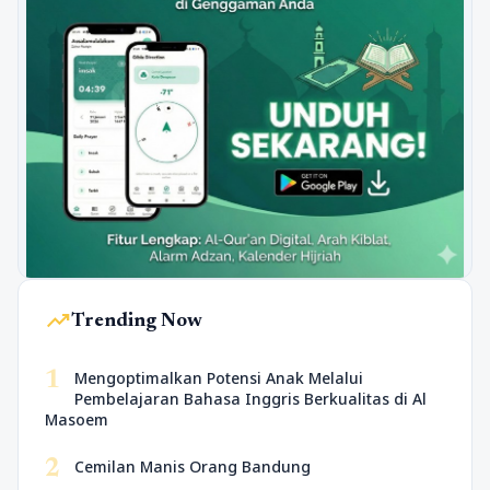
trending_up
Trending Now
1
Mengoptimalkan Potensi Anak Melalui
Pembelajaran Bahasa Inggris Berkualitas di Al
Masoem
2
Cemilan Manis Orang Bandung