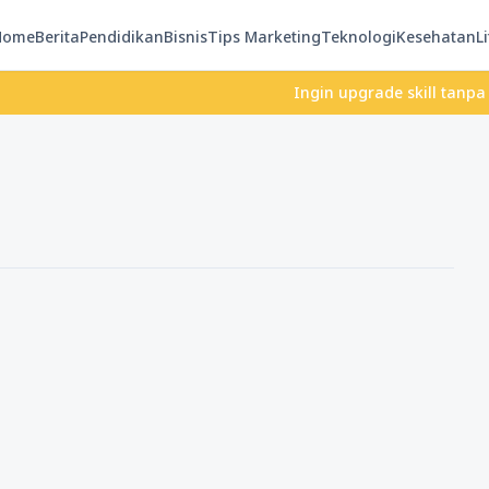
Home
Berita
Pendidikan
Bisnis
Tips Marketing
Teknologi
Kesehatan
Li
Ingin upgrade skill tanpa ribet?