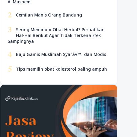
Al Masoem
2
Cemilan Manis Orang Bandung
3
Sering Meminum Obat Herbal? Perhatikan
Hal-Hal Berikut Agar Tidak Terkena Efek
Sampingnya
4
Baju Gamis Muslimah Syarâ€™I dan Modis
5
Tips memilih obat kolesterol paling ampuh