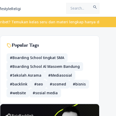
search
festyle
Religi
 Temukan kelas seru dan materi lengkap hanya di YukBelajar.com. 
sell
Popular Tags
#Boarding School tingkat SMA
#Boarding School Al Masoem Bandung
#Sekolah Asrama
#Mediasosial
#backlink
#seo
#sosmed
#bisnis
#website
#sosial media