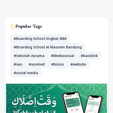
sell
Popular Tags
#Boarding School tingkat SMA
#Boarding School Al Masoem Bandung
#Sekolah Asrama
#Mediasosial
#backlink
#seo
#sosmed
#bisnis
#website
#sosial media