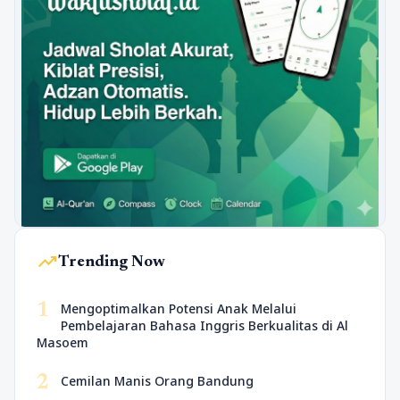
trending_up
Trending Now
1
Mengoptimalkan Potensi Anak Melalui
Pembelajaran Bahasa Inggris Berkualitas di Al
Masoem
2
Cemilan Manis Orang Bandung