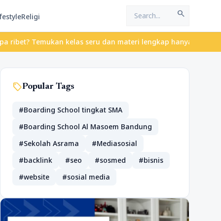
search
festyle
Religi
et? Temukan kelas seru dan materi lengkap hanya di YukBelajar.co
sell
Popular Tags
#Boarding School tingkat SMA
#Boarding School Al Masoem Bandung
#Sekolah Asrama
#Mediasosial
#backlink
#seo
#sosmed
#bisnis
#website
#sosial media