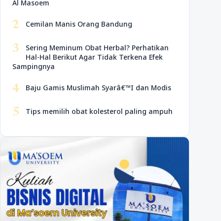
Al Masoem
2
Cemilan Manis Orang Bandung
3
Sering Meminum Obat Herbal? Perhatikan
Hal-Hal Berikut Agar Tidak Terkena Efek
Sampingnya
4
Baju Gamis Muslimah Syarâ€™I dan Modis
5
Tips memilih obat kolesterol paling ampuh