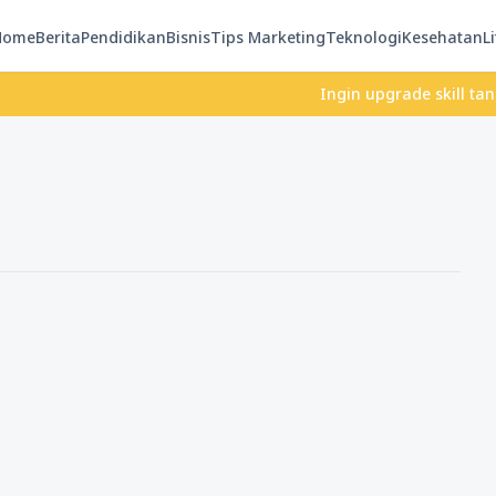
Home
Berita
Pendidikan
Bisnis
Tips Marketing
Teknologi
Kesehatan
Li
Ingin upgrade skill tanpa rib