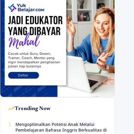
trending_up
Trending Now
1
Mengoptimalkan Potensi Anak Melalui
Pembelajaran Bahasa Inggris Berkualitas di