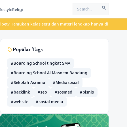
search
festyle
Religi
Temukan kelas seru dan materi lengkap hanya di YukBelajar.com. Mu
sell
Popular Tags
#Boarding School tingkat SMA
#Boarding School Al Masoem Bandung
#Sekolah Asrama
#Mediasosial
#backlink
#seo
#sosmed
#bisnis
#website
#sosial media