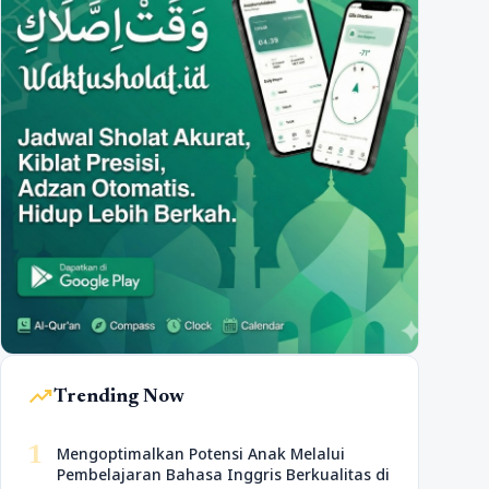
trending_up
Trending Now
1
Mengoptimalkan Potensi Anak Melalui
Pembelajaran Bahasa Inggris Berkualitas di