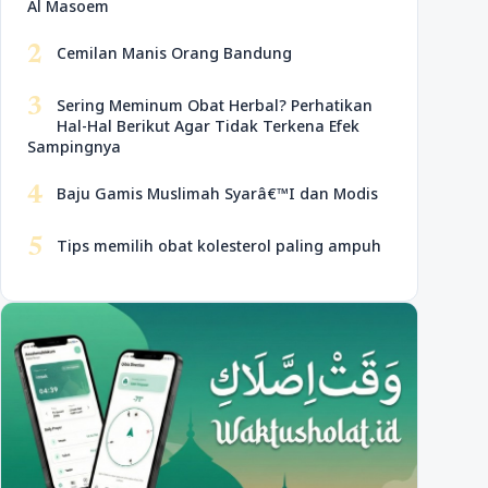
Al Masoem
2
Cemilan Manis Orang Bandung
3
Sering Meminum Obat Herbal? Perhatikan
Hal-Hal Berikut Agar Tidak Terkena Efek
Sampingnya
4
Baju Gamis Muslimah Syarâ€™I dan Modis
5
Tips memilih obat kolesterol paling ampuh