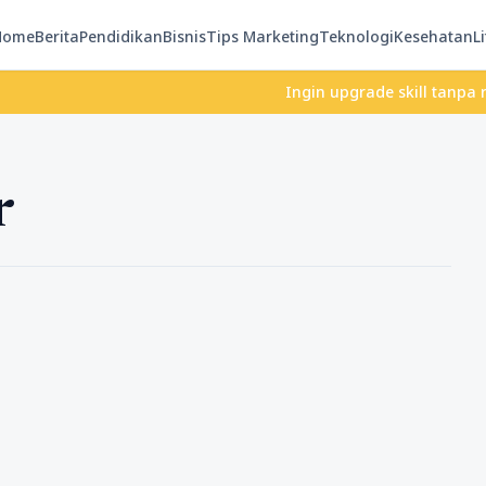
Home
Berita
Pendidikan
Bisnis
Tips Marketing
Teknologi
Kesehatan
Li
Ingin upgrade skill tanpa ribet? 
r