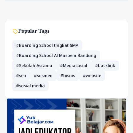
sell
Popular Tags
#Boarding School tingkat SMA
#Boarding School Al Masoem Bandung
#Sekolah Asrama
#Mediasosial
#backlink
#seo
#sosmed
#bisnis
#website
#sosial media