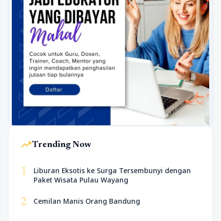
trending_up
Trending Now
1
Liburan Eksotis ke Surga Tersembunyi dengan
Paket Wisata Pulau Wayang
2
Cemilan Manis Orang Bandung