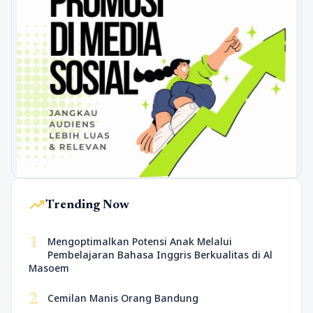
trending_up
Trending Now
1
Mengoptimalkan Potensi Anak Melalui
Pembelajaran Bahasa Inggris Berkualitas di Al
Masoem
2
Cemilan Manis Orang Bandung