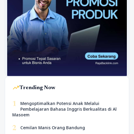
trending_up
Trending Now
1
Mengoptimalkan Potensi Anak Melalui
Pembelajaran Bahasa Inggris Berkualitas di Al
Masoem
2
Cemilan Manis Orang Bandung