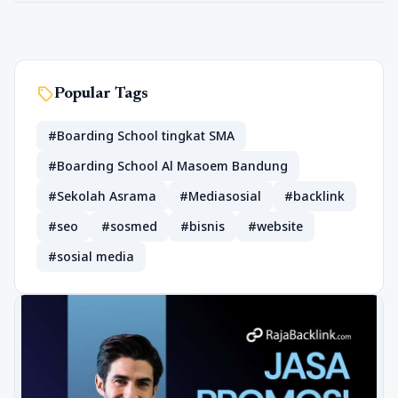
sell
Popular Tags
#Boarding School tingkat SMA
#Boarding School Al Masoem Bandung
#Sekolah Asrama
#Mediasosial
#backlink
#seo
#sosmed
#bisnis
#website
#sosial media