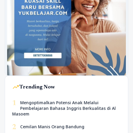
trending_up
Trending Now
1
Mengoptimalkan Potensi Anak Melalui
Pembelajaran Bahasa Inggris Berkualitas di Al
Masoem
2
Cemilan Manis Orang Bandung