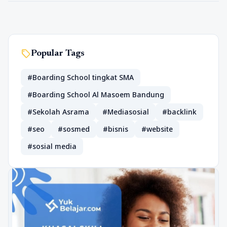
sell
Popular Tags
#Boarding School tingkat SMA
#Boarding School Al Masoem Bandung
#Sekolah Asrama
#Mediasosial
#backlink
#seo
#sosmed
#bisnis
#website
#sosial media