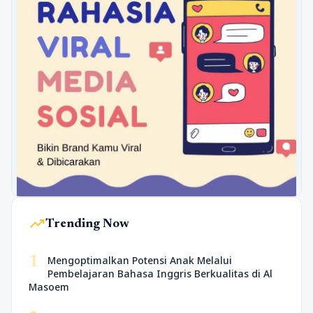
trending_up
Trending Now
1
Mengoptimalkan Potensi Anak Melalui
Pembelajaran Bahasa Inggris Berkualitas di Al
Masoem