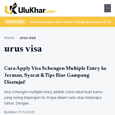
menu
 ribet? Temukan kelas seru dan materi lengkap hanya di YukBelaja
BREAKING
Home
/
urus visa
urus visa
Lifestyle
Cara Apply Visa Schengen Multiple Entry ke
Jerman, Syarat & Tips Biar Gampang
Disetujui!
Visa Schengen multiple entry adalah solusi ideal buat kamu
yang sering bepergian ke Eropa dalam satu atau beberapa
tahun. Dengan…
By Editor
•
01/10/2025