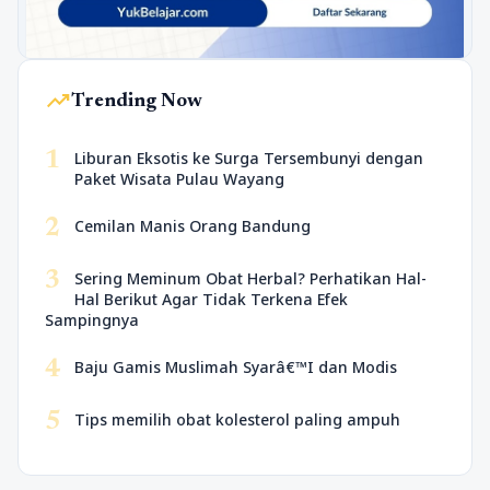
trending_up
Trending Now
1
Liburan Eksotis ke Surga Tersembunyi dengan
Paket Wisata Pulau Wayang
2
Cemilan Manis Orang Bandung
3
Sering Meminum Obat Herbal? Perhatikan Hal-
Hal Berikut Agar Tidak Terkena Efek
Sampingnya
4
Baju Gamis Muslimah Syarâ€™I dan Modis
5
Tips memilih obat kolesterol paling ampuh