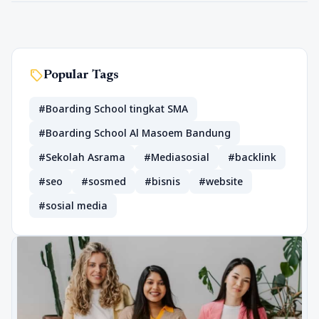
sell
Popular Tags
#Boarding School tingkat SMA
#Boarding School Al Masoem Bandung
#Sekolah Asrama
#Mediasosial
#backlink
#seo
#sosmed
#bisnis
#website
#sosial media