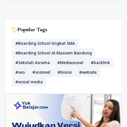
sell
Popular Tags
#Boarding School tingkat SMA
#Boarding School Al Masoem Bandung
#Sekolah Asrama
#Mediasosial
#backlink
#seo
#sosmed
#bisnis
#website
#sosial media