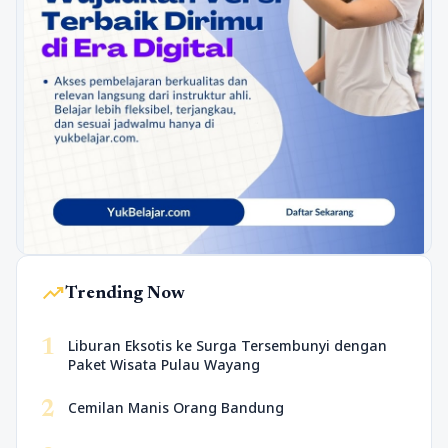
trending_up
Trending Now
1
Liburan Eksotis ke Surga Tersembunyi dengan
Paket Wisata Pulau Wayang
2
Cemilan Manis Orang Bandung