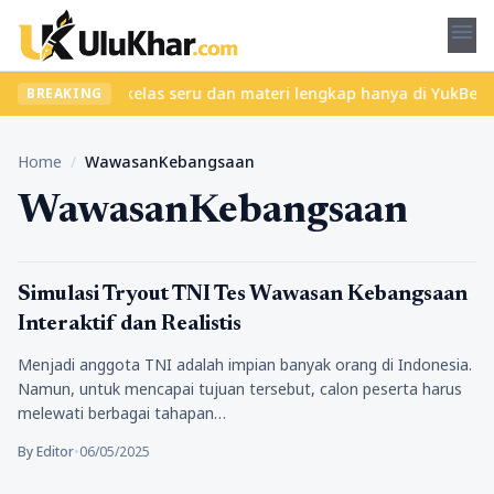
menu
bet? Temukan kelas seru dan materi lengkap hanya di YukBelajar.c
BREAKING
Home
/
WawasanKebangsaan
WawasanKebangsaan
Pendidikan
Simulasi Tryout TNI Tes Wawasan Kebangsaan
Interaktif dan Realistis
Menjadi anggota TNI adalah impian banyak orang di Indonesia.
Namun, untuk mencapai tujuan tersebut, calon peserta harus
melewati berbagai tahapan…
By Editor
•
06/05/2025