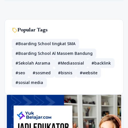
sell
Popular Tags
#Boarding School tingkat SMA
#Boarding School Al Masoem Bandung
#Sekolah Asrama
#Mediasosial
#backlink
#seo
#sosmed
#bisnis
#website
#sosial media