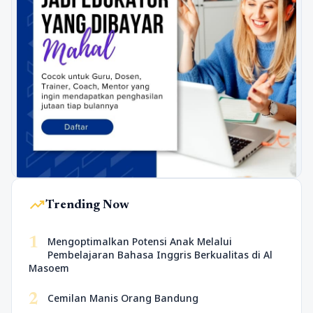
trending_up
Trending Now
1
Mengoptimalkan Potensi Anak Melalui
Pembelajaran Bahasa Inggris Berkualitas di Al
Masoem
2
Cemilan Manis Orang Bandung