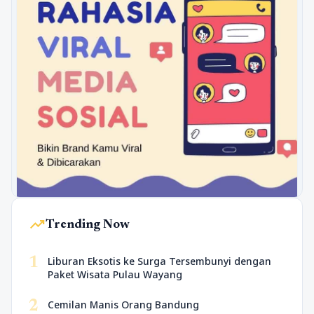
trending_up
Trending Now
1
Liburan Eksotis ke Surga Tersembunyi dengan
Paket Wisata Pulau Wayang
2
Cemilan Manis Orang Bandung