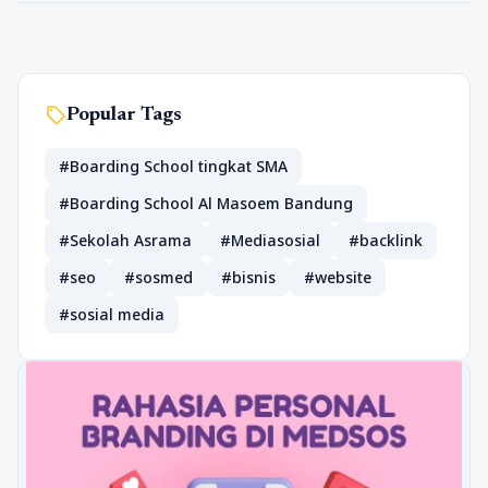
sell
Popular Tags
#Boarding School tingkat SMA
#Boarding School Al Masoem Bandung
#Sekolah Asrama
#Mediasosial
#backlink
#seo
#sosmed
#bisnis
#website
#sosial media