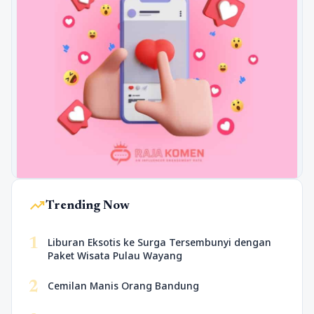
trending_up
Trending Now
1
Liburan Eksotis ke Surga Tersembunyi dengan
Paket Wisata Pulau Wayang
2
Cemilan Manis Orang Bandung