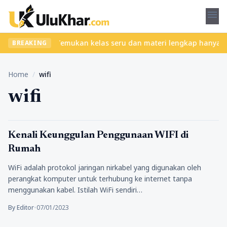
menu
l tanpa ribet? Temukan kelas seru dan materi lengkap hanya di Yu
BREAKING
Home
/
wifi
wifi
Teknologi
Kenali Keunggulan Penggunaan WIFI di
Rumah
WiFi adalah protokol jaringan nirkabel yang digunakan oleh
perangkat komputer untuk terhubung ke internet tanpa
menggunakan kabel. Istilah WiFi sendiri…
By Editor
•
07/01/2023