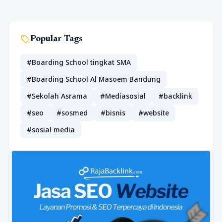
sell
Popular Tags
#Boarding School tingkat SMA
#Boarding School Al Masoem Bandung
#Sekolah Asrama
#Mediasosial
#backlink
#seo
#sosmed
#bisnis
#website
#sosial media