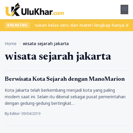
menu
tanpa ribet? Temukan kelas seru dan materi lengkap hanya di YukB
BREAKING
Home
/
wisata sejarah jakarta
wisata sejarah jakarta
Tempat Wisata
Berwisata Kota Sejarah dengan ManoMarion
Kota Jakarta telah berkembang menjadi kota yang paling
modern saat ini. Selain itu dikenal sebagai pusat pemerintahan
dengan gedung-gedung bertingkat…
By Editor
•
09/04/2019