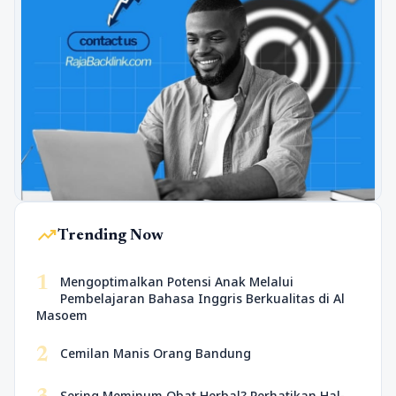
trending_up
Trending Now
1
Mengoptimalkan Potensi Anak Melalui
Pembelajaran Bahasa Inggris Berkualitas di Al
Masoem
2
Cemilan Manis Orang Bandung
Sering Meminum Obat Herbal? Perhatikan Hal-