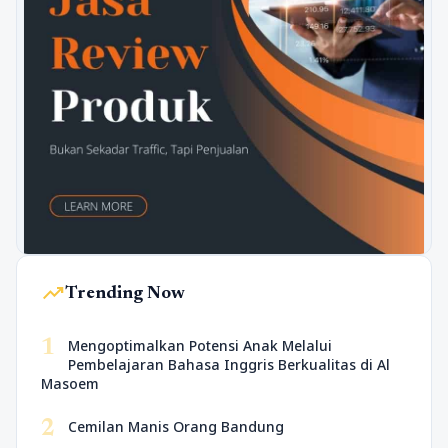
trending_up
Trending Now
1
Mengoptimalkan Potensi Anak Melalui
Pembelajaran Bahasa Inggris Berkualitas di Al
Masoem
2
Cemilan Manis Orang Bandung