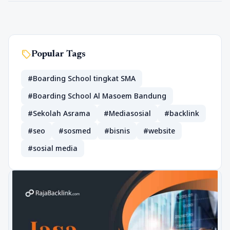
sell
Popular Tags
#Boarding School tingkat SMA
#Boarding School Al Masoem Bandung
#Sekolah Asrama
#Mediasosial
#backlink
#seo
#sosmed
#bisnis
#website
#sosial media