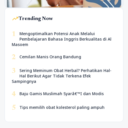
trending_up
Trending Now
1
Mengoptimalkan Potensi Anak Melalui
Pembelajaran Bahasa Inggris Berkualitas di Al
Masoem
2
Cemilan Manis Orang Bandung
3
Sering Meminum Obat Herbal? Perhatikan Hal-
Hal Berikut Agar Tidak Terkena Efek
Sampingnya
4
Baju Gamis Muslimah Syarâ€™I dan Modis
5
Tips memilih obat kolesterol paling ampuh