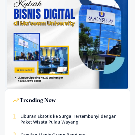
trending_up
Trending Now
1
Liburan Eksotis ke Surga Tersembunyi dengan
Paket Wisata Pulau Wayang
Cemilan Manis Orang Bandung