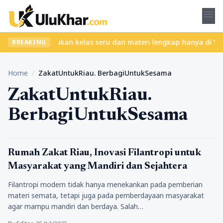
menu
npa ribet? Temukan kelas seru dan materi lengkap hanya di YukBela
BREAKING
Home
/
ZakatUntukRiau. BerbagiUntukSesama
ZakatUntukRiau.
BerbagiUntukSesama
Religi
Rumah Zakat Riau, Inovasi Filantropi untuk
Masyarakat yang Mandiri dan Sejahtera
Filantropi modern tidak hanya menekankan pada pemberian
materi semata, tetapi juga pada pemberdayaan masyarakat
agar mampu mandiri dan berdaya. Salah…