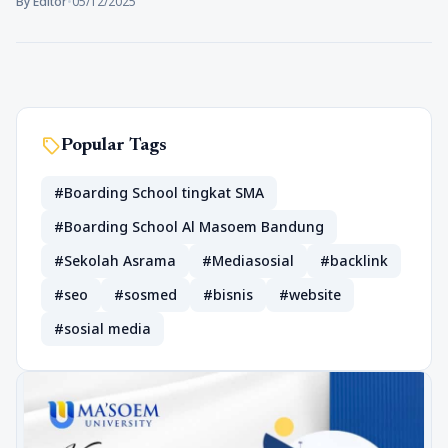
By Editor
•
05/12/2025
sell
Popular Tags
#Boarding School tingkat SMA
#Boarding School Al Masoem Bandung
#Sekolah Asrama
#Mediasosial
#backlink
#seo
#sosmed
#bisnis
#website
#sosial media