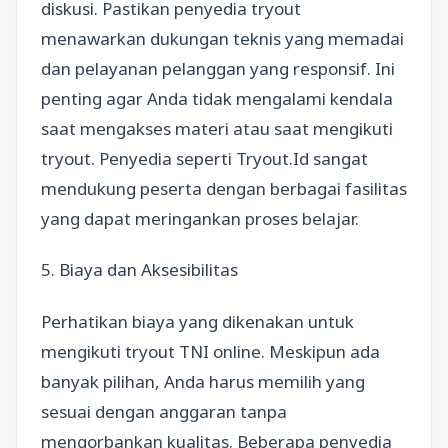
diskusi. Pastikan penyedia tryout
menawarkan dukungan teknis yang memadai
dan pelayanan pelanggan yang responsif. Ini
penting agar Anda tidak mengalami kendala
saat mengakses materi atau saat mengikuti
tryout. Penyedia seperti Tryout.Id sangat
mendukung peserta dengan berbagai fasilitas
yang dapat meringankan proses belajar.
5. Biaya dan Aksesibilitas
Perhatikan biaya yang dikenakan untuk
mengikuti tryout TNI online. Meskipun ada
banyak pilihan, Anda harus memilih yang
sesuai dengan anggaran tanpa
mengorbankan kualitas. Beberapa penyedia