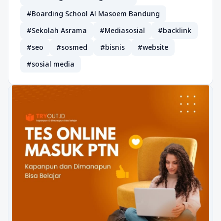
#Boarding School Al Masoem Bandung
#Sekolah Asrama
#Mediasosial
#backlink
#seo
#sosmed
#bisnis
#website
#sosial media