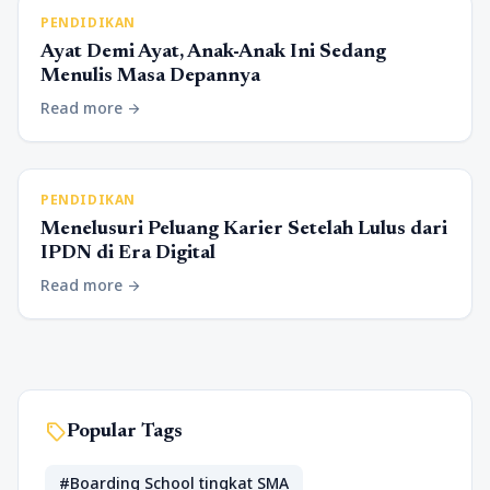
PENDIDIKAN
Ayat Demi Ayat, Anak-Anak Ini Sedang
Menulis Masa Depannya
Read more
arrow_forward
PENDIDIKAN
Menelusuri Peluang Karier Setelah Lulus dari
IPDN di Era Digital
Read more
arrow_forward
sell
Popular Tags
#Boarding School tingkat SMA