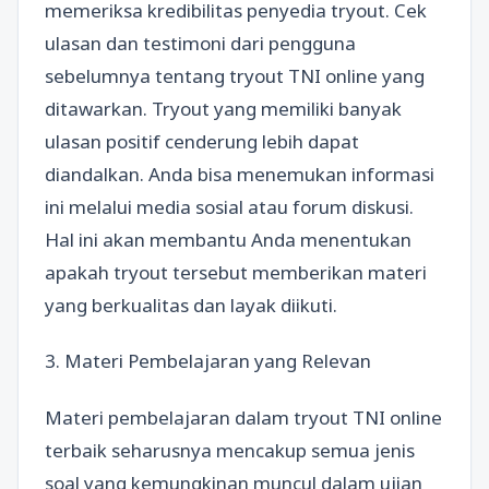
memeriksa kredibilitas penyedia tryout. Cek
ulasan dan testimoni dari pengguna
sebelumnya tentang tryout TNI online yang
ditawarkan. Tryout yang memiliki banyak
ulasan positif cenderung lebih dapat
diandalkan. Anda bisa menemukan informasi
ini melalui media sosial atau forum diskusi.
Hal ini akan membantu Anda menentukan
apakah tryout tersebut memberikan materi
yang berkualitas dan layak diikuti.
3. Materi Pembelajaran yang Relevan
Materi pembelajaran dalam tryout TNI online
terbaik seharusnya mencakup semua jenis
soal yang kemungkinan muncul dalam ujian