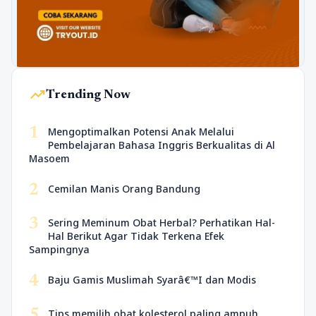
trending_up
Trending Now
1
Mengoptimalkan Potensi Anak Melalui
Pembelajaran Bahasa Inggris Berkualitas di Al
Masoem
2
Cemilan Manis Orang Bandung
3
Sering Meminum Obat Herbal? Perhatikan Hal-
Hal Berikut Agar Tidak Terkena Efek
Sampingnya
4
Baju Gamis Muslimah Syarâ€™I dan Modis
5
Tips memilih obat kolesterol paling ampuh