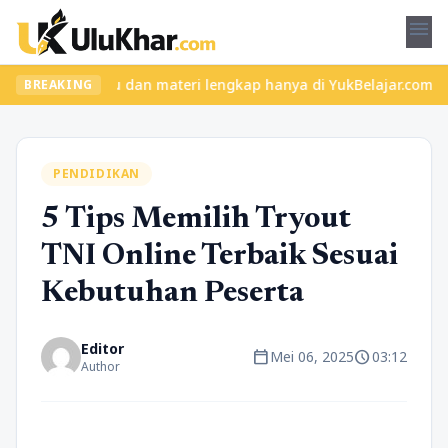
menu
 kelas seru dan materi lengkap hanya di YukBelajar.com. Mulai la
BREAKING
PENDIDIKAN
5 Tips Memilih Tryout
TNI Online Terbaik Sesuai
Kebutuhan Peserta
Editor
calendar_today
schedule
Mei 06, 2025
03:12
Author