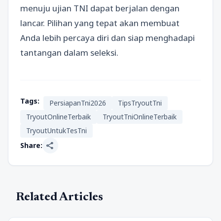
menuju ujian TNI dapat berjalan dengan
lancar. Pilihan yang tepat akan membuat
Anda lebih percaya diri dan siap menghadapi
tantangan dalam seleksi.
Tags:
PersiapanTni2026
TipsTryoutTni
TryoutOnlineTerbaik
TryoutTniOnlineTerbaik
TryoutUntukTesTni
share
Share:
Related Articles