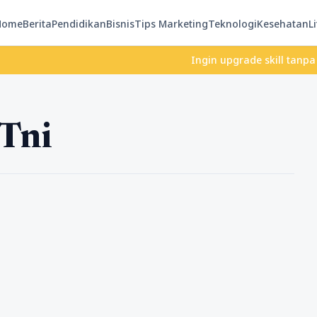
Home
Berita
Pendidikan
Bisnis
Tips Marketing
Teknologi
Kesehatan
Li
Ingin upgrade skill tanpa ribet
Tni