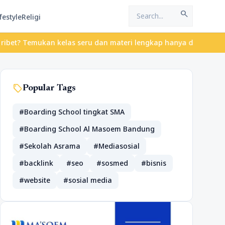
search
festyle
Religi
? Temukan kelas seru dan materi lengkap hanya di YukBelajar.com.
sell
Popular Tags
#Boarding School tingkat SMA
#Boarding School Al Masoem Bandung
#Sekolah Asrama
#Mediasosial
#backlink
#seo
#sosmed
#bisnis
#website
#sosial media