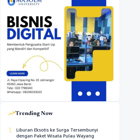
trending_up
Trending Now
1
Liburan Eksotis ke Surga Tersembunyi
dengan Paket Wisata Pulau Wayang