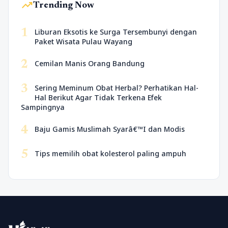
trending_up
Trending Now
1
Liburan Eksotis ke Surga Tersembunyi dengan
Paket Wisata Pulau Wayang
2
Cemilan Manis Orang Bandung
3
Sering Meminum Obat Herbal? Perhatikan Hal-
Hal Berikut Agar Tidak Terkena Efek
Sampingnya
4
Baju Gamis Muslimah Syarâ€™I dan Modis
5
Tips memilih obat kolesterol paling ampuh