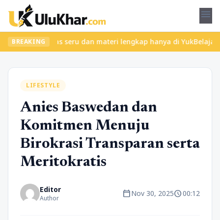
menu
ukan kelas seru dan materi lengkap hanya di YukBelajar.com. Mula
BREAKING
LIFESTYLE
Anies Baswedan dan
Komitmen Menuju
Birokrasi Transparan serta
Meritokratis
Editor
calendar_today
schedule
Nov 30, 2025
00:12
Author