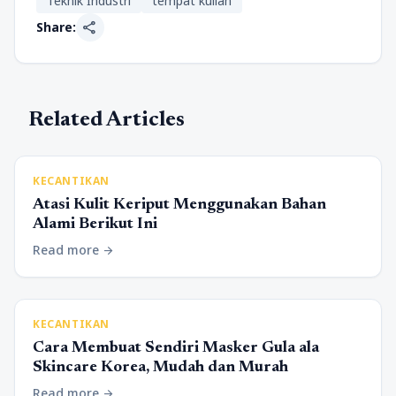
Teknik Industri
tempat kuliah
share
Share:
Related Articles
KECANTIKAN
Atasi Kulit Keriput Menggunakan Bahan
Alami Berikut Ini
Read more
arrow_forward
KECANTIKAN
Cara Membuat Sendiri Masker Gula ala
Skincare Korea, Mudah dan Murah
Read more
arrow_forward