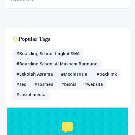
sell
Popular Tags
#Boarding School tingkat SMA
#Boarding School Al Masoem Bandung
#Sekolah Asrama
#Mediasosial
#backlink
#seo
#sosmed
#bisnis
#website
#sosial media