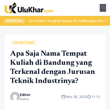
menu
s seru dan materi lengkap hanya di YukBelajar.com. Mulai langkah
BREAKING
KECANTIKAN
Apa Saja Nama Tempat
Kuliah di Bandung yang
Terkenal dengan Jurusan
Teknik Industrinya?
Editor
calendar_today
schedule
Nov 28, 2025
11:12
Author