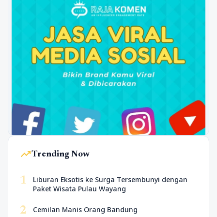
trending_up
Trending Now
1
Liburan Eksotis ke Surga Tersembunyi dengan
Paket Wisata Pulau Wayang
2
Cemilan Manis Orang Bandung