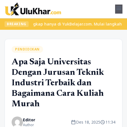
menu
engkap hanya di YukBelajar.com. Mulai langkah suksesmu hari ini!
BREAKING
PENDIDIKAN
Apa Saja Universitas
Dengan Jurusan Teknik
Industri Terbaik dan
Bagaimana Cara Kuliah
Murah
Editor
calendar_today
schedule
Des 18, 2025
11:34
Author