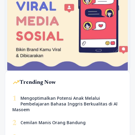
trending_up
Trending Now
1
Mengoptimalkan Potensi Anak Melalui
Pembelajaran Bahasa Inggris Berkualitas di Al
Masoem
2
Cemilan Manis Orang Bandung