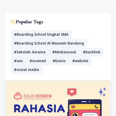
sell
Popular Tags
#Boarding School tingkat SMA
#Boarding School Al Masoem Bandung
#Sekolah Asrama
#Mediasosial
#backlink
#seo
#sosmed
#bisnis
#website
#sosial media