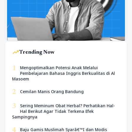
trending_up
Trending Now
1
Mengoptimalkan Potensi Anak Melalui
Pembelajaran Bahasa Inggris Berkualitas di Al
Masoem
2
Cemilan Manis Orang Bandung
3
Sering Meminum Obat Herbal? Perhatikan Hal-
Hal Berikut Agar Tidak Terkena Efek
Sampingnya
4
Baju Gamis Muslimah Syarâ€™I dan Modis