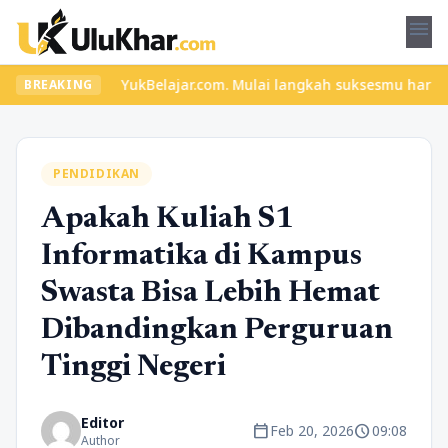
menu
a di YukBelajar.com. Mulai langkah suksesmu hari ini! • Mau lulu
BREAKING
PENDIDIKAN
Apakah Kuliah S1
Informatika di Kampus
Swasta Bisa Lebih Hemat
Dibandingkan Perguruan
Tinggi Negeri
Editor
calendar_today
schedule
Feb 20, 2026
09:08
Author