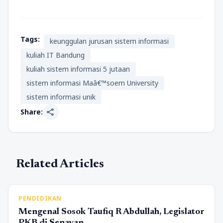
Tags:
keunggulan jurusan sistem informasi
kuliah IT Bandung
kuliah sistem informasi 5 jutaan
sistem informasi Maâ€™soem University
sistem informasi unik
share
Share:
Related Articles
PENDIDIKAN
Mengenal Sosok Taufiq R Abdullah, Legislator
PKB di Senayan