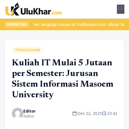
menu
u dan materi lengkap hanya di YukBelajar.com. Mulai langkah suks
BREAKING
PENDIDIKAN
Kuliah IT Mulai 5 Jutaan
per Semester: Jurusan
Sistem Informasi Masoem
University
Editor
calendar_today
schedule
Des 22, 2025
23:42
Author