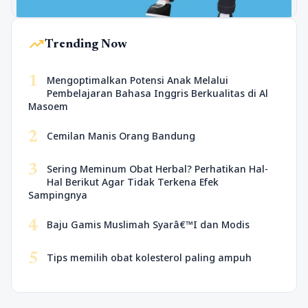
trending_up
Trending Now
1
Mengoptimalkan Potensi Anak Melalui
Pembelajaran Bahasa Inggris Berkualitas di Al
Masoem
2
Cemilan Manis Orang Bandung
3
Sering Meminum Obat Herbal? Perhatikan Hal-
Hal Berikut Agar Tidak Terkena Efek
Sampingnya
4
Baju Gamis Muslimah Syarâ€™I dan Modis
5
Tips memilih obat kolesterol paling ampuh