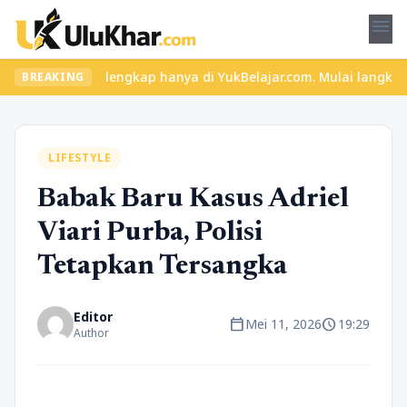
menu
dan materi lengkap hanya di YukBelajar.com. Mulai langkah sukses
BREAKING
LIFESTYLE
Babak Baru Kasus Adriel
Viari Purba, Polisi
Tetapkan Tersangka
Editor
calendar_today
schedule
Mei 11, 2026
19:29
Author