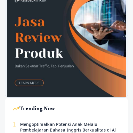
trending_up
Trending Now
1
Mengoptimalkan Potensi Anak Melalui
Pembelajaran Bahasa Inggris Berkualitas di Al