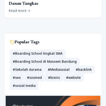
Danau Tangkas
Read more
arrow_forward
sell
Popular Tags
#Boarding School tingkat SMA
#Boarding School Al Masoem Bandung
#Sekolah Asrama
#Mediasosial
#backlink
#seo
#sosmed
#bisnis
#website
#sosial media