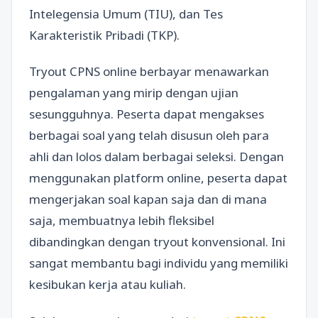
Intelegensia Umum (TIU), dan Tes
Karakteristik Pribadi (TKP).
Tryout CPNS online berbayar menawarkan
pengalaman yang mirip dengan ujian
sesungguhnya. Peserta dapat mengakses
berbagai soal yang telah disusun oleh para
ahli dan lolos dalam berbagai seleksi. Dengan
menggunakan platform online, peserta dapat
mengerjakan soal kapan saja dan di mana
saja, membuatnya lebih fleksibel
dibandingkan dengan tryout konvensional. Ini
sangat membantu bagi individu yang memiliki
kesibukan kerja atau kuliah.