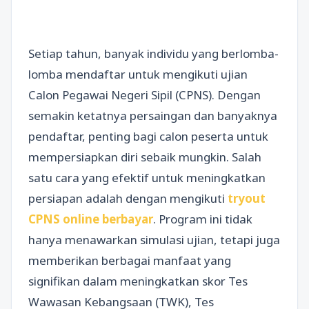
Setiap tahun, banyak individu yang berlomba-
lomba mendaftar untuk mengikuti ujian
Calon Pegawai Negeri Sipil (CPNS). Dengan
semakin ketatnya persaingan dan banyaknya
pendaftar, penting bagi calon peserta untuk
mempersiapkan diri sebaik mungkin. Salah
satu cara yang efektif untuk meningkatkan
persiapan adalah dengan mengikuti
tryout
CPNS online berbayar
. Program ini tidak
hanya menawarkan simulasi ujian, tetapi juga
memberikan berbagai manfaat yang
signifikan dalam meningkatkan skor Tes
Wawasan Kebangsaan (TWK), Tes