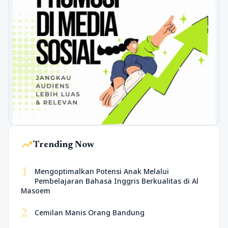
trending_up
Trending Now
1
Mengoptimalkan Potensi Anak Melalui
Pembelajaran Bahasa Inggris Berkualitas di Al
Masoem
2
Cemilan Manis Orang Bandung