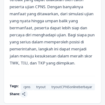
peserta ujian CPNS. Dengan banyaknya
manfaat yang ditawarkan, dari simulasi ujian
yang nyata hingga umpan balik yang
bermanfaat, peserta dapat lebih siap dan
percaya diri menghadapi ujian. Bagi siapa pun
yang serius dalam memperoleh posisi di
pemerintahan, langkah ini dapat menjadi
jalan menuju kesuksesan dalam meraih skor
TWK, TIU, dan TKP yang diimpikan.
Tags:
cpns
tryout
tryoutCPNSonlineberbayar
share
Share: