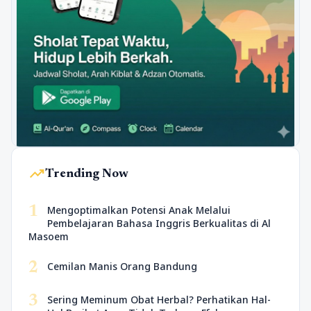
trending_up
Trending Now
1
Mengoptimalkan Potensi Anak Melalui
Pembelajaran Bahasa Inggris Berkualitas di Al
Masoem
2
Cemilan Manis Orang Bandung
3
Sering Meminum Obat Herbal? Perhatikan Hal-