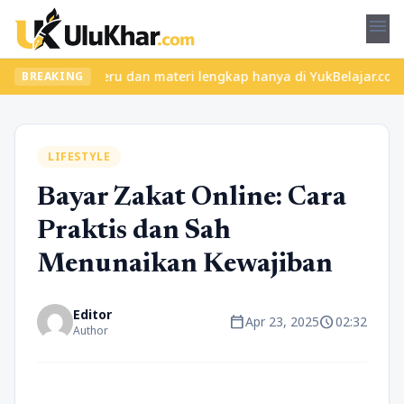
menu
 kelas seru dan materi lengkap hanya di YukBelajar.com. Mulai la
BREAKING
LIFESTYLE
Bayar Zakat Online: Cara
Praktis dan Sah
Menunaikan Kewajiban
Editor
calendar_today
schedule
Apr 23, 2025
02:32
Author