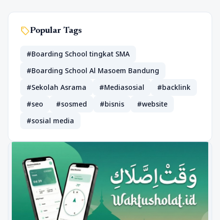
sell
Popular Tags
#Boarding School tingkat SMA
#Boarding School Al Masoem Bandung
#Sekolah Asrama
#Mediasosial
#backlink
#seo
#sosmed
#bisnis
#website
#sosial media