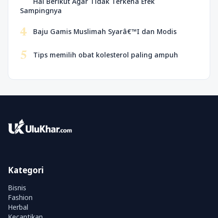
Hal Berikut Agar Tidak Terkena Efek
Sampingnya
4
Baju Gamis Muslimah Syarâ€™I dan Modis
5
Tips memilih obat kolesterol paling ampuh
Kategori
Bisnis
Fashion
Herbal
Kecantikan