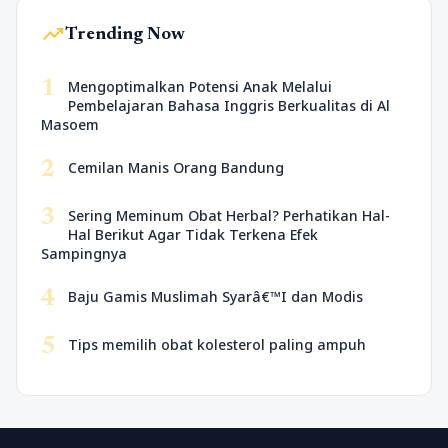
trending_up
Trending Now
1
Mengoptimalkan Potensi Anak Melalui
Pembelajaran Bahasa Inggris Berkualitas di Al
Masoem
2
Cemilan Manis Orang Bandung
3
Sering Meminum Obat Herbal? Perhatikan Hal-
Hal Berikut Agar Tidak Terkena Efek
Sampingnya
4
Baju Gamis Muslimah Syarâ€™I dan Modis
5
Tips memilih obat kolesterol paling ampuh