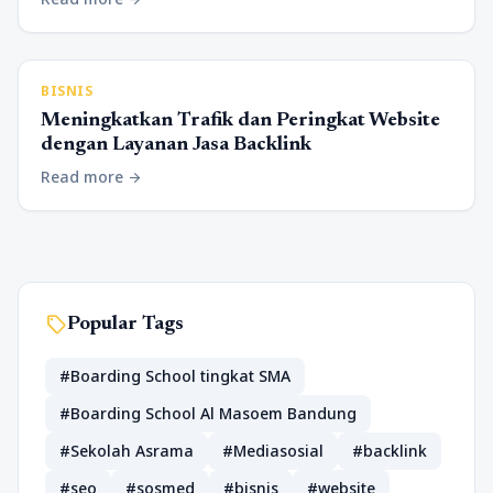
BISNIS
Meningkatkan Trafik dan Peringkat Website
dengan Layanan Jasa Backlink
Read more
arrow_forward
sell
Popular Tags
#Boarding School tingkat SMA
#Boarding School Al Masoem Bandung
#Sekolah Asrama
#Mediasosial
#backlink
#seo
#sosmed
#bisnis
#website