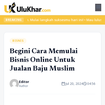
menu
elajar.com. Mulai langkah suksesmu hari ini! • Mau lulus? Latih 
BREAKING
BISNIS
Begini Cara Memulai
Bisnis Online Untuk
Jualan Baju Muslim
Editor
calendar_today
schedule
Jul 20, 2024
04:56
Author