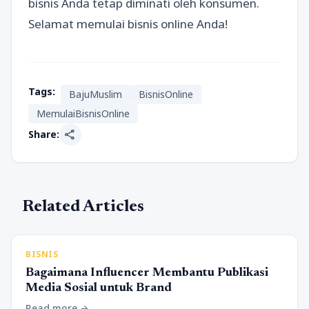
bisnis Anda tetap diminati oleh konsumen.
Selamat memulai bisnis online Anda!
Tags:
BajuMuslim
BisnisOnline
MemulaiBisnisOnline
share
Share:
Related Articles
BISNIS
Bagaimana Influencer Membantu Publikasi
Media Sosial untuk Brand
Read more
arrow_forward