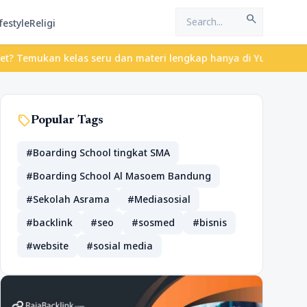
search
festyle
Religi
kan kelas seru dan materi lengkap hanya di YukBelajar.com. Mulai
sell
Popular Tags
#Boarding School tingkat SMA
#Boarding School Al Masoem Bandung
#Sekolah Asrama
#Mediasosial
#backlink
#seo
#sosmed
#bisnis
#website
#sosial media