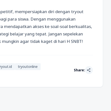
etitif, mempersiapkan diri dengan tryout
 bagi para siswa. Dengan menggunakan
nya mendapatkan akses ke soal-soal berkualitas,
rategi belajar yang tepat. Jangan sepelekan
k mungkin agar tidak kaget di hari H SNBT!
ryout.id
tryoutonline
share
Share: