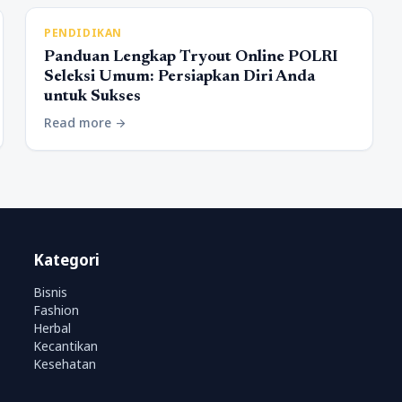
PENDIDIKAN
Panduan Lengkap Tryout Online POLRI
Seleksi Umum: Persiapkan Diri Anda
untuk Sukses
Read more
arrow_forward
Kategori
Bisnis
Fashion
Herbal
Kecantikan
Kesehatan