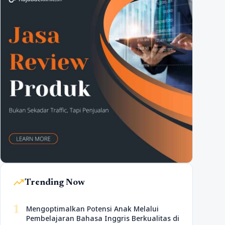
trending_up
Trending Now
1
Mengoptimalkan Potensi Anak Melalui
Pembelajaran Bahasa Inggris Berkualitas di