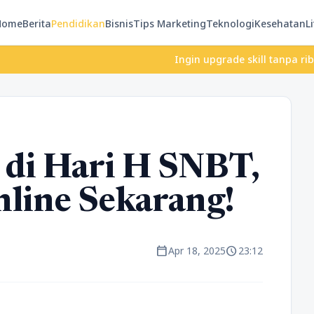
Home
Berita
Pendidikan
Bisnis
Tips Marketing
Teknologi
Kesehatan
Li
Ingin upgrade skill tanpa ribet? Temu
 di Hari H SNBT,
nline Sekarang!
calendar_today
schedule
Apr 18, 2025
23:12