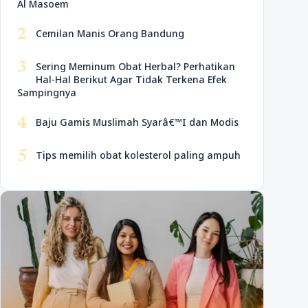
Al Masoem
2
Cemilan Manis Orang Bandung
3
Sering Meminum Obat Herbal? Perhatikan
Hal-Hal Berikut Agar Tidak Terkena Efek
Sampingnya
4
Baju Gamis Muslimah Syarâ€™I dan Modis
5
Tips memilih obat kolesterol paling ampuh