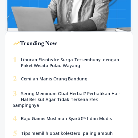
trending_up
Trending Now
1
Liburan Eksotis ke Surga Tersembunyi dengan
Paket Wisata Pulau Wayang
2
Cemilan Manis Orang Bandung
3
Sering Meminum Obat Herbal? Perhatikan Hal-
Hal Berikut Agar Tidak Terkena Efek
Sampingnya
4
Baju Gamis Muslimah Syarâ€™I dan Modis
5
Tips memilih obat kolesterol paling ampuh