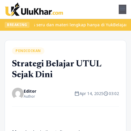
menu
ukan kelas seru dan materi lengkap hanya di YukBelajar.com. Mula
BREAKING
PENDIDIKAN
Strategi Belajar UTUL
Sejak Dini
Editor
calendar_today
schedule
Apr 14, 2025
03:02
Author